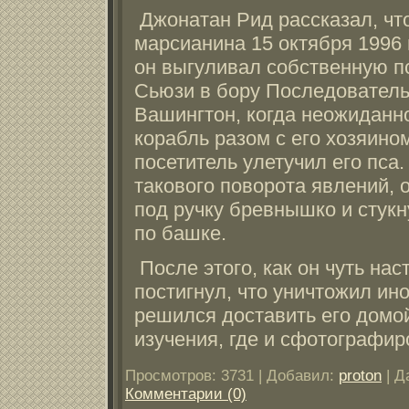
Джонатан Рид рассказал, чт
марсианина 15 октября 1996 
он выгуливал собственную пс
Сьюзи в бору Последователь
Вашингтон, когда неожиданн
корабль разом с его хозяин
посетитель улетучил его пса
такового поворота явлений,
под ручку бревнышко и стук
по башке.
После этого, как он чуть нас
постигнул, что уничтожил ин
решился доставить его домо
изучения, где и сфотографир
Просмотров:
3731
|
Добавил:
proton
|
Д
Комментарии (0)