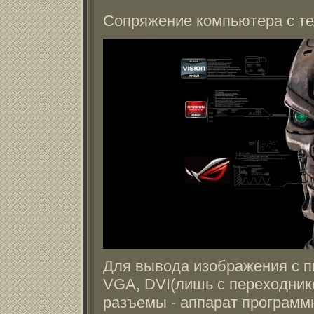
Сопряжение компьютера с т
Для вывода изображения с пк
VGA, DVI(лишь с переходник
разъемы - аппарат программ